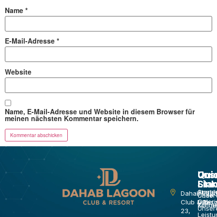
Name
*
E-Mail-Adresse
*
Website
Name, E-Mail-Adresse und Website in diesem Browser für
meinen nächsten Kommentar speichern.
Qui
Qui
Uns
Link
Link
Sta
Starts
Anneh
Dahab Lag
Über
Unser
uns
Galeri
Club & Reso
Zimme
Kontak
Unser
23,
Leist