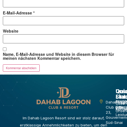
E-Mail-Adresse
*
Website
Name, E-Mail-Adresse und Website in diesem Browser für
meinen nächsten Kommentar speichern.
Qui
Qui
Uns
Link
Link
Sta
Starts
Anneh
Dahab Lag
Über
Unser
uns
Galeri
Club & Reso
Zimme
Kontak
Unser
23,
Leist
Gouvernem
Im Dahab Lagoon Resort sind wir stolz darauf,
Süd-Sinai
erstklassige Annehmlichkeiten zu bieten, um den