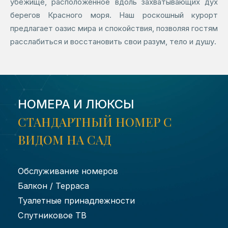
убежище, расположенное вдоль захватывающих дух
берегов Красного моря. Наш роскошный курорт
предлагает оазис мира и спокойствия, позволяя гостям
расслабиться и восстановить свои разум, тело и душу.
НОМЕРА И ЛЮКСЫ
СТАНДАРТНЫЙ НОМЕР С
ВИДОМ НА САД
Обслуживание номеров
Балкон / Терраса
Туалетные принадлежности
Спутниковое ТВ