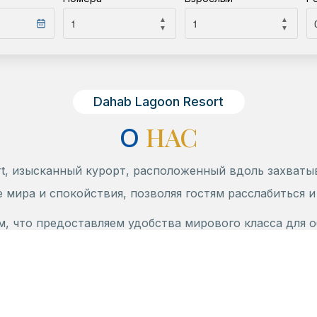
▲
▲
▼
▼
Dahab Lagoon Resort
НАС
О
rt, изысканный курорт, расположенный вдоль захваты
мира и спокойствия, позволяя гостям расслабиться и 
ем, что предоставляем удобства мирового класса для 
екрасно оборудованные номера располагают собстве
ежный и живописный вид. Наш частный пляж находится 
Наши просторные бассейны окружены пышными садами