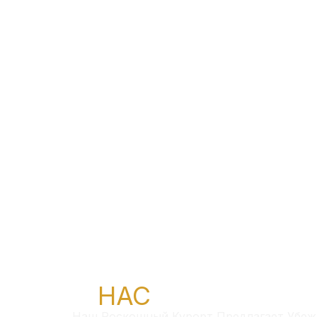
О
НАС
Наш Роскошный Курорт Предлагает Убеж