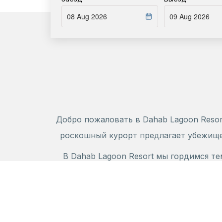
Добро пожаловать в Dahab Lagoon Reso
роскошный курорт предлагает убежище 
В Dahab Lagoon Resort мы гордимся т
удовлетворения наших гостей. Наши пр
бассейн, откуда открывается безмят
уединенный и эксклюзивный отдых. 