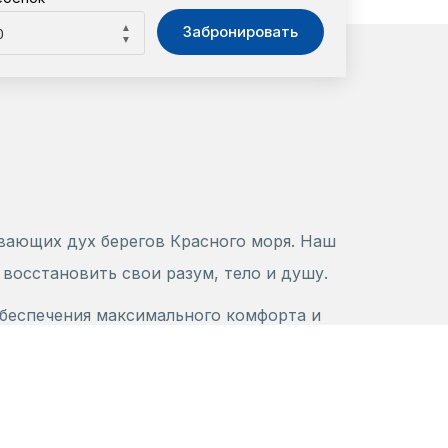
▲
Забронировать
▼
вающих дух берегов Красного моря. Наш
восстановить свои разум, тело и душу.
обеспечения максимального комфорта и
нными балконами с видом на лагуну или
всего в нескольких шагах, предлагая
, создавая безмятежную и спокойную