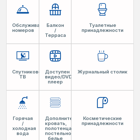
Обслуживание
Балкон
Туалетные
номеров
/
принадлежности
Терраса
Спутниковое
Доступен
Журнальный столик
ТВ
видео/DVD/CD-
плеер
Горячая
Дополнительная
Косметические
/
кровать,
принадлежности
холодная
полотенца,
вода
постельное
белье